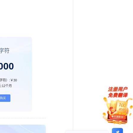
字符
000
字符）:
￥30
:
12个月
购买